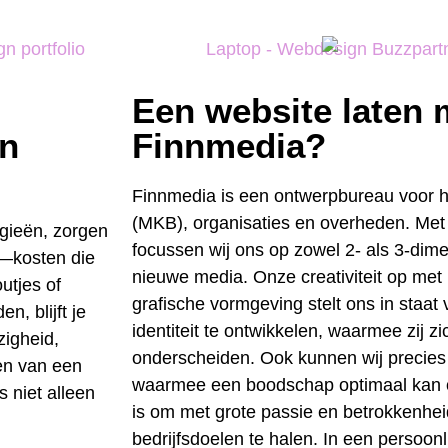
Een website laten
én
Finnmedia?
Finnmedia is een ontwerpbureau voor he
(MKB), organisaties en overheden. Met
ogieën, zorgen
focussen wij ons op zowel 2- als 3-dim
t—kosten die
nieuwe media. Onze creativiteit op me
utjes of
grafische vormgeving stelt ons in staat
n, blijft je
identiteit te ontwikkelen, waarmee zij z
zigheid,
onderscheiden. Ook kunnen wij precie
en van een
waarmee een boodschap optimaal kan 
 niet alleen
is om met grote passie en betrokkenhei
bedrijfsdoelen te halen. In een persoon