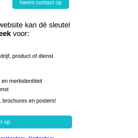
Neem contact op
website kan dé sleutel
eek
voor:
rijf, product of dienst
en merkidentiteit
enst
, brochures en posters!
t op