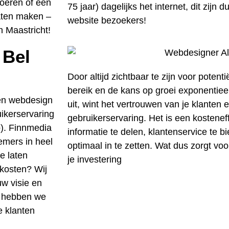
voeren of een
75 jaar) dagelijks het internet, dit zijn 
laten maken –
website bezoekers!
n Maastricht!
 Bel
Door altijd zichtbaar te zijn voor potenti
bereik en de kans op groei exponentieel.
en webdesign
uit, wint het vertrouwen van je klanten 
uikerservaring
gebruikerservaring. Het is een kostene
p). Finnmedia
informatie te delen, klantenservice te b
emers in heel
optimaal in te zetten. Wat dus zorgt v
e laten
je investering
kosten? Wij
w visie en
n hebben we
e klanten
!