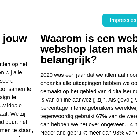
Impressies
 jouw
Waarom is een web
webshop laten ma
belangrijk?
etten op het
n wij alle
2020 was een jaar dat we allemaal nooi
iseerd
ondanks alle uitdagingen hebben we o
oor samen te
gemaakt op het gebied van digitaliseri
sign te
is van online aanwezig zijn. Als gevolg 
ouw ideale
percentage internetgebruikers wereldw
aat. We zijn
tegenwoordig gebruikt 67% van de wereld
d duurt het
dan hebben we het over ongeveer 5.4 m
omen te staan,
Nederland gebruikt meer dan 93% van 