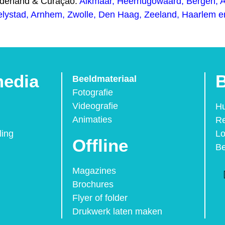
ederland & Curaçao:
Alkmaar
,
Heerhugowaard
,
Bergen
,
elystad
,
Arnhem
,
Zwolle,
Den Haag
,
Zeeland
,
Haarlem
e
media
B
Beeldmateriaal
Fotografie
Videografie
Hu
Animaties
Re
ling
Lo
Offline
Be
Magazines
Brochures
Flyer of folder
Drukwerk laten maken