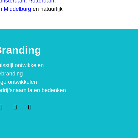
Amsterdam
,
Rotterdam
,
n
Middelburg
en natuurlijk
randing
isstijl ontwikkelen
branding
go ontwikkelen
drijfsnaam laten bedenken