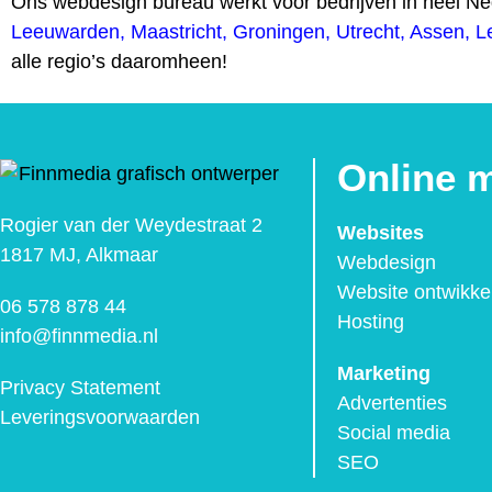
Ons webdesign bureau werkt voor bedrijven in heel N
Leeuwarden
,
Maastricht
,
Groningen
,
Utrecht
,
Assen
,
L
alle regio’s daaromheen!
Online 
Rogier van der Weydestraat 2
Websites
1817 MJ, Alkmaar
Webdesign
Website ontwikke
06 578 878 44
Hosting
info@finnmedia.nl
Marketing
Privacy Statement
Advertenties
Leveringsvoorwaarden
Social media
SEO