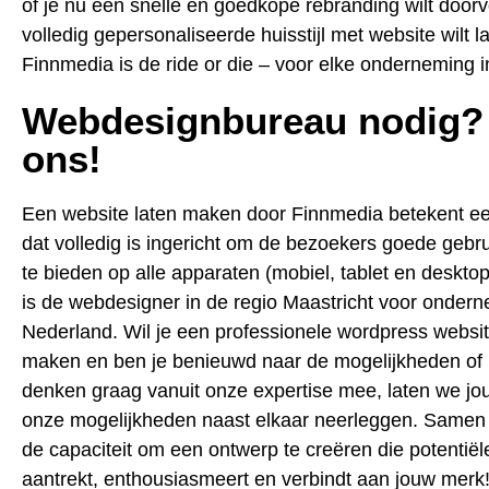
of je nu een snelle en goedkope rebranding wilt door
volledig gepersonaliseerde huisstijl met website wilt 
Finnmedia is de ride or die – voor elke onderneming i
Webdesignbureau nodig?
ons!
Een website laten maken door Finnmedia betekent e
dat volledig is ingericht om de bezoekers goede gebr
te bieden op alle apparaten (mobiel, tablet en deskto
is de webdesigner in de regio Maastricht voor ondern
Nederland. Wil je een professionele wordpress websit
maken en ben je benieuwd naar de mogelijkheden of 
denken graag vanuit onze expertise mee, laten we jou
onze mogelijkheden naast elkaar neerleggen. Same
de capaciteit om een ontwerp te creëren die potentiël
aantrekt, enthousiasmeert en verbindt aan jouw merk