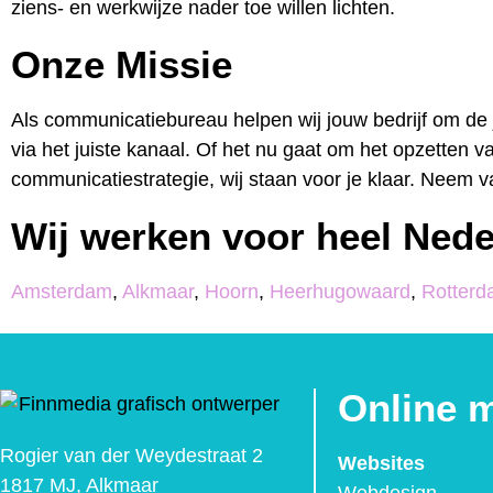
ziens- en werkwijze nader toe willen lichten.
Onze Missie
Als communicatiebureau helpen wij jouw bedrijf om de 
via het juiste kanaal. Of het nu gaat om het opzette
communicatiestrategie, wij staan voor je klaar. Neem
Wij werken voor heel Nede
Amsterdam
,
Alkmaar
,
Hoorn
,
Heerhugowaard
,
Rotter
Online 
Rogier van der Weydestraat 2
Websites
1817 MJ, Alkmaar