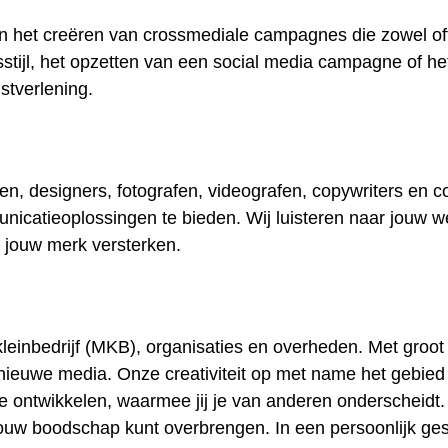
n het creëren van crossmediale campagnes die zowel offli
stijl, het opzetten van een social media campagne of he
nstverlening.
en, designers, fotografen, videografen, copywriters en co
icatieoplossingen te bieden. Wij luisteren naar jouw w
e jouw merk versterken.
leinbedrijf (MKB), organisaties en overheden. Met groo
nieuwe media. Onze creativiteit op met name het gebied
it te ontwikkelen, waarmee jij je van anderen onderscheidt
jouw boodschap kunt overbrengen. In een persoonlijk ge