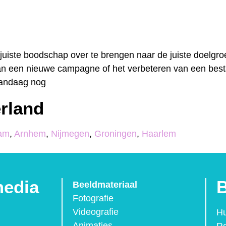
juiste boodschap over te brengen naar de juiste doelgro
n van een nieuwe campagne of het verbeteren van een bes
 vandaag nog
rland
dam
,
Arnhem
,
Nijmegen
,
Groningen
,
Haarlem
media
B
Beeldmateriaal
Fotografie
Videografie
Hu
Animaties