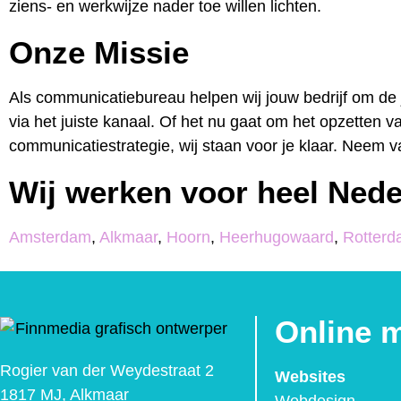
ziens- en werkwijze nader toe willen lichten.
Onze Missie
Als communicatiebureau helpen wij jouw bedrijf om de 
via het juiste kanaal. Of het nu gaat om het opzette
communicatiestrategie, wij staan voor je klaar. Neem
Wij werken voor heel Nede
Amsterdam
,
Alkmaar
,
Hoorn
,
Heerhugowaard
,
Rotter
Online 
Rogier van der Weydestraat 2
Websites
1817 MJ, Alkmaar