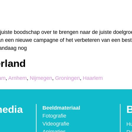
juiste boodschap over te brengen naar de juiste doelgro
n van een nieuwe campagne of het verbeteren van een bes
 vandaag nog
rland
dam
,
Arnhem
,
Nijmegen
,
Groningen
,
Haarlem
media
B
Beeldmateriaal
Fotografie
Videografie
Hu
Animaties