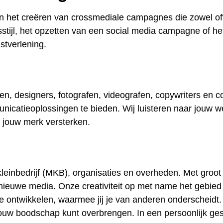
n het creëren van crossmediale campagnes die zowel offli
stijl, het opzetten van een social media campagne of he
nstverlening.
en, designers, fotografen, videografen, copywriters en co
icatieoplossingen te bieden. Wij luisteren naar jouw w
e jouw merk versterken.
leinbedrijf (MKB), organisaties en overheden. Met groo
nieuwe media. Onze creativiteit op met name het gebied
it te ontwikkelen, waarmee jij je van anderen onderscheidt
jouw boodschap kunt overbrengen. In een persoonlijk ge