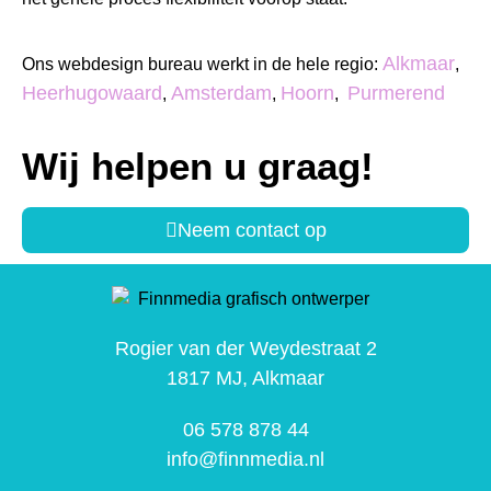
Alkmaar
Ons webdesign bureau werkt in de hele regio:
,
Heerhugowaard
Amsterdam
Hoorn
Purmerend
,
,
,
Wij helpen u graag!
Neem contact op
Rogier van der Weydestraat 2
1817 MJ, Alkmaar
06 578 878 44
info@finnmedia.nl