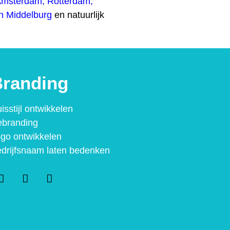
Amsterdam
,
Rotterdam
,
n
Middelburg
en natuurlijk
randing
isstijl ontwikkelen
branding
go ontwikkelen
drijfsnaam laten bedenken