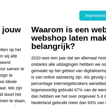
Impressies
 jouw
Waarom is een web
webshop laten ma
belangrijk?
etten op het
n wij alle
2020 was een jaar dat we allemaal nooi
iseerd
ondanks alle uitdagingen hebben we o
oor samen te
gemaakt op het gebied van digitaliseri
sign te
is van online aanwezig zijn. Als gevolg 
ouw ideale
percentage internetgebruikers wereldw
aat. We zijn
tegenwoordig gebruikt 67% van de wereld
d duurt het
dan hebben we het over ongeveer 5.4 m
omen te staan,
Nederland gebruikt meer dan 93% van 