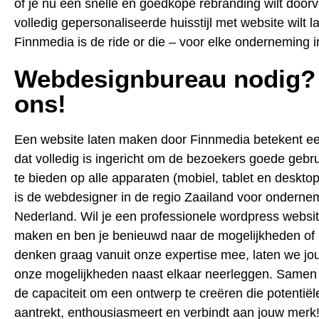
of je nu een snelle en goedkope rebranding wilt door
volledig gepersonaliseerde huisstijl met website wilt 
Finnmedia is de ride or die – voor elke onderneming i
Webdesignbureau nodig?
ons!
Een website laten maken door Finnmedia betekent e
dat volledig is ingericht om de bezoekers goede gebr
te bieden op alle apparaten (mobiel, tablet en deskto
is de webdesigner in de regio Zaailand voor ondernem
Nederland. Wil je een professionele wordpress websit
maken en ben je benieuwd naar de mogelijkheden of 
denken graag vanuit onze expertise mee, laten we jou
onze mogelijkheden naast elkaar neerleggen. Same
de capaciteit om een ontwerp te creëren die potentiël
aantrekt, enthousiasmeert en verbindt aan jouw merk