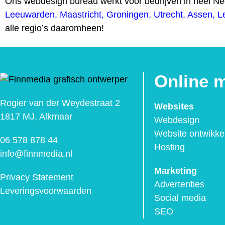
Ons webdesign bureau werkt voor bedrijven in heel N
Leeuwarden
,
Maastricht
,
Groningen
,
Utrecht
,
Assen
,
L
alle regio’s daaromheen!
Online 
Rogier van der Weydestraat 2
Websites
1817 MJ, Alkmaar
Webdesign
Website ontwikke
06 578 878 44
Hosting
info@finnmedia.nl
Marketing
Privacy Statement
Advertenties
Leveringsvoorwaarden
Social media
SEO