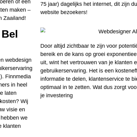
voeren of een
75 jaar) dagelijks het internet, dit zijn 
laten maken –
website bezoekers!
n Zaailand!
 Bel
Door altijd zichtbaar te zijn voor potenti
bereik en de kans op groei exponentieel.
en webdesign
uit, wint het vertrouwen van je klanten 
uikerservaring
gebruikerservaring. Het is een kostene
p). Finnmedia
informatie te delen, klantenservice te b
ers in heel
optimaal in te zetten. Wat dus zorgt v
e laten
je investering
kosten? Wij
w visie en
n hebben we
e klanten
!