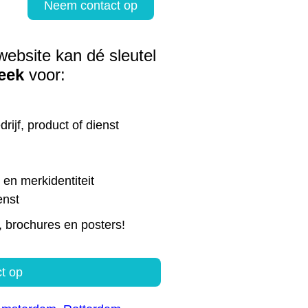
Neem contact op
website kan dé sleutel
eek
voor:
rijf, product of dienst
en merkidentiteit
enst
, brochures en posters!
t op