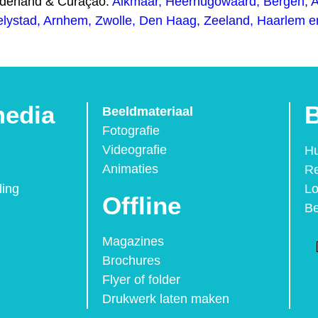
ederland & Curaçao:
Alkmaar
,
Heerhugowaard
,
Bergen
,
elystad
,
Arnhem
,
Zwolle,
Den Haag
,
Zeeland
,
Haarlem
e
media
B
Beeldmateriaal
Fotografie
Videografie
Hu
Animaties
Re
ling
Lo
Offline
Be
Magazines
Brochures
Flyer of folder
Drukwerk laten maken