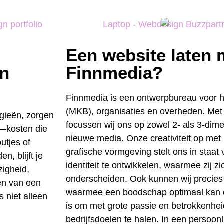
Een website laten
én
Finnmedia?
Finnmedia is een ontwerpbureau voor he
(MKB), organisaties en overheden. Met
ogieën, zorgen
focussen wij ons op zowel 2- als 3-dim
t—kosten die
nieuwe media. Onze creativiteit op me
utjes of
grafische vormgeving stelt ons in staat
n, blijft je
identiteit te ontwikkelen, waarmee zij z
zigheid,
onderscheiden. Ook kunnen wij precie
en van een
waarmee een boodschap optimaal kan 
 niet alleen
is om met grote passie en betrokkenhei
bedrijfsdoelen te halen. In een persoon