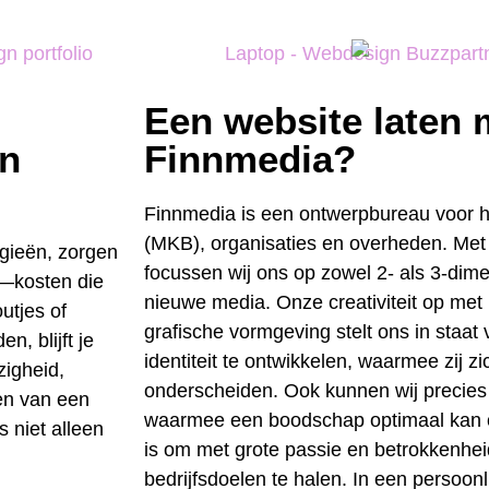
Een website laten
én
Finnmedia?
Finnmedia is een ontwerpbureau voor he
(MKB), organisaties en overheden. Met
ogieën, zorgen
focussen wij ons op zowel 2- als 3-dim
t—kosten die
nieuwe media. Onze creativiteit op me
utjes of
grafische vormgeving stelt ons in staat
n, blijft je
identiteit te ontwikkelen, waarmee zij z
zigheid,
onderscheiden. Ook kunnen wij precie
en van een
waarmee een boodschap optimaal kan 
 niet alleen
is om met grote passie en betrokkenhei
bedrijfsdoelen te halen. In een persoon