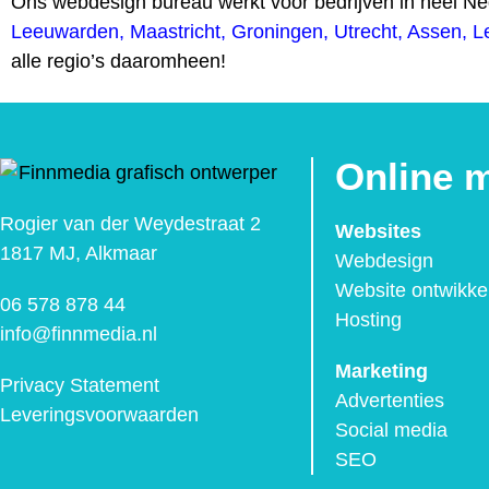
Ons webdesign bureau werkt voor bedrijven in heel N
Leeuwarden
,
Maastricht
,
Groningen
,
Utrecht
,
Assen
,
L
alle regio’s daaromheen!
Online 
Rogier van der Weydestraat 2
Websites
1817 MJ, Alkmaar
Webdesign
Website ontwikke
06 578 878 44
Hosting
info@finnmedia.nl
Marketing
Privacy Statement
Advertenties
Leveringsvoorwaarden
Social media
SEO