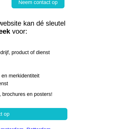
Neem contact op
website kan dé sleutel
eek
voor:
rijf, product of dienst
en merkidentiteit
enst
, brochures en posters!
t op