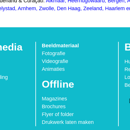
ederland & Curaçao:
Alkmaar
,
Heerhugowaard
,
Bergen
,
elystad
,
Arnhem
,
Zwolle,
Den Haag
,
Zeeland
,
Haarlem
e
media
B
Beeldmateriaal
Fotografie
Videografie
Hu
Animaties
Re
ling
Lo
Offline
Be
Magazines
Brochures
Flyer of folder
Drukwerk laten maken