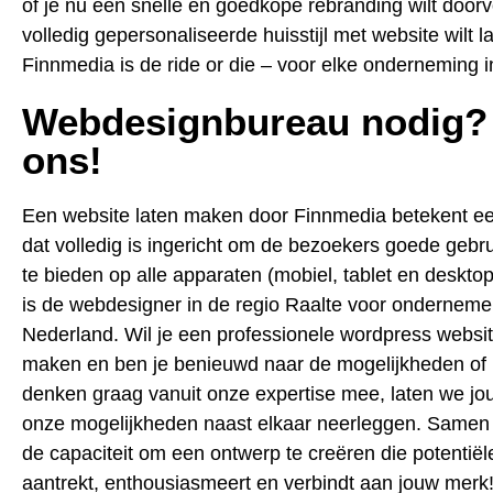
of je nu een snelle en goedkope rebranding wilt door
volledig gepersonaliseerde huisstijl met website wilt 
Finnmedia is de ride or die – voor elke onderneming i
Webdesignbureau nodig?
ons!
Een website laten maken door Finnmedia betekent e
dat volledig is ingericht om de bezoekers goede gebr
te bieden op alle apparaten (mobiel, tablet en deskto
is de webdesigner in de regio Raalte voor ondernemer
Nederland. Wil je een professionele wordpress websit
maken en ben je benieuwd naar de mogelijkheden of 
denken graag vanuit onze expertise mee, laten we jou
onze mogelijkheden naast elkaar neerleggen. Same
de capaciteit om een ontwerp te creëren die potentiël
aantrekt, enthousiasmeert en verbindt aan jouw merk