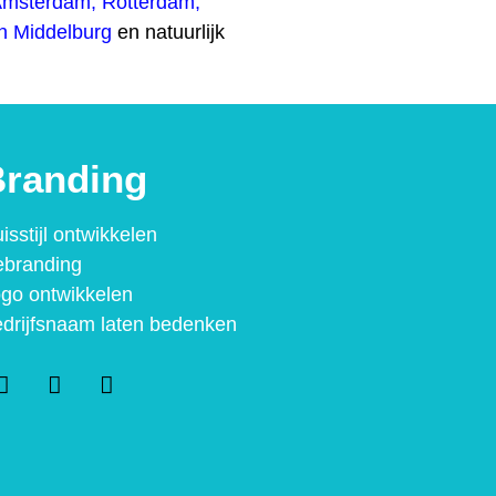
Amsterdam
,
Rotterdam
,
n
Middelburg
en natuurlijk
randing
isstijl ontwikkelen
branding
go ontwikkelen
drijfsnaam laten bedenken