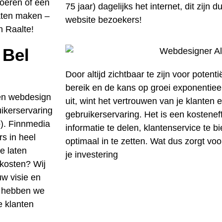
voeren of een
75 jaar) dagelijks het internet, dit zijn 
laten maken –
website bezoekers!
n Raalte!
 Bel
Door altijd zichtbaar te zijn voor potenti
bereik en de kans op groei exponentieel.
en webdesign
uit, wint het vertrouwen van je klanten 
uikerservaring
gebruikerservaring. Het is een kostene
p). Finnmedia
informatie te delen, klantenservice te b
s in heel
optimaal in te zetten. Wat dus zorgt v
e laten
je investering
kosten? Wij
w visie en
n hebben we
e klanten
!