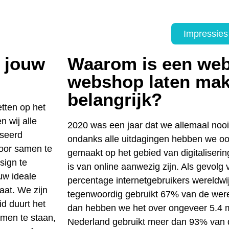
Impressies
 jouw
Waarom is een web
webshop laten ma
belangrijk?
etten op het
n wij alle
2020 was een jaar dat we allemaal nooi
iseerd
ondanks alle uitdagingen hebben we o
oor samen te
gemaakt op het gebied van digitaliseri
sign te
is van online aanwezig zijn. Als gevolg 
ouw ideale
percentage internetgebruikers wereldw
aat. We zijn
tegenwoordig gebruikt 67% van de wereld
d duurt het
dan hebben we het over ongeveer 5.4 m
omen te staan,
Nederland gebruikt meer dan 93% van 