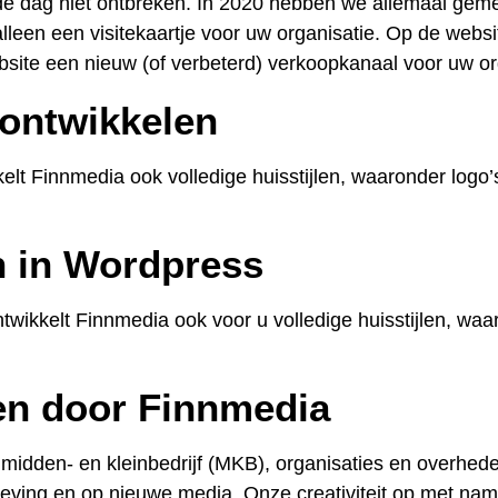
 dag niet ontbreken. In 2020 hebben we allemaal gemer
leen een visitekaartje voor uw organisatie. Op de websit
site een nieuw (of verbeterd) verkoopkanaal voor uw or
 ontwikkelen
lt Finnmedia ook volledige huisstijlen, waaronder logo’
n in Wordpress
wikkelt Finnmedia ook voor u volledige huisstijlen, waar
en door Finnmedia
midden- en kleinbedrijf (MKB), organisaties en overhed
eving en op nieuwe media. Onze creativiteit op met na