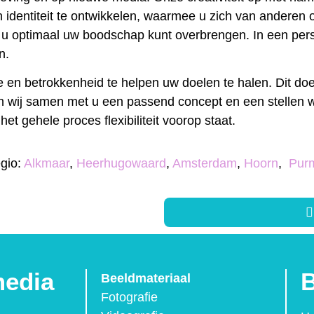
gen identiteit te ontwikkelen, waarmee u zich van anderen
u optimaal uw boodschap kunt overbrengen. In een pers
n.
e en betrokkenheid te helpen uw doelen te halen. Dit doe
n wij samen met u een passend concept en een stellen 
et gehele proces flexibiliteit voorop staat.
egio:
Alkmaar
,
Heerhugowaard
,
Amsterdam
,
Hoorn
,
Pur
media
B
Beeldmateriaal
Fotografie