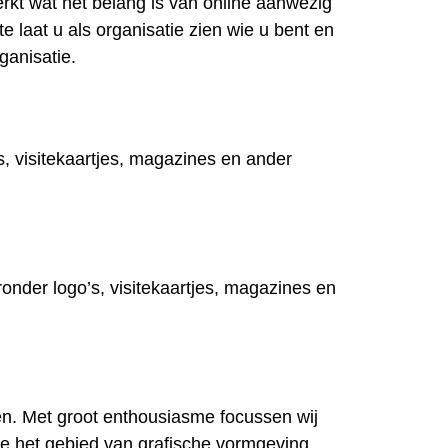
kt wat het belang is van online aanwezig
e laat u als organisatie zien wie u bent en
ganisatie.
s, visitekaartjes, magazines en ander
onder logo’s, visitekaartjes, magazines en
en. Met groot enthousiasme focussen wij
me het gebied van grafische vormgeving